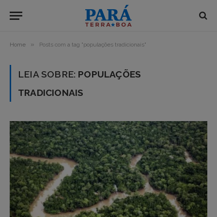
»
Home
Posts com a tag "populações tradicionais"
LEIA SOBRE:
POPULAÇÕES
TRADICIONAIS