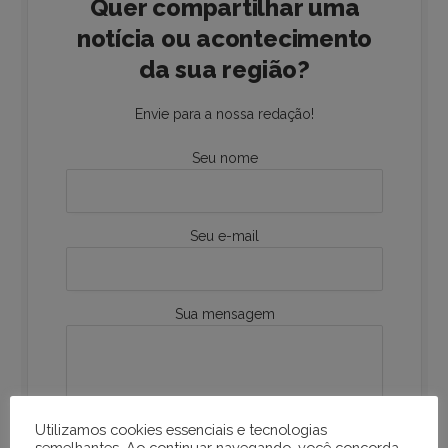
Quer compartilhar uma
notícia ou acontecimento
da sua região?
Envie para a nossa redação!
Seu nome
Seu e-mail
Sua mensagem
Utilizamos cookies essenciais e tecnologias
semelhantes. Ao continuar navegando, você concorda