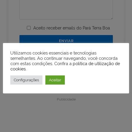
Aceito receber emails do Pará Terra Boa
Utilizamos cookies essenciais e tecnologias
semelhantes. Ao continuar navegando, você concorda
com estas condições. Confira a
política de utilização de
cookies
.
Configurações
Aceitar
Publicidade
Publicidade