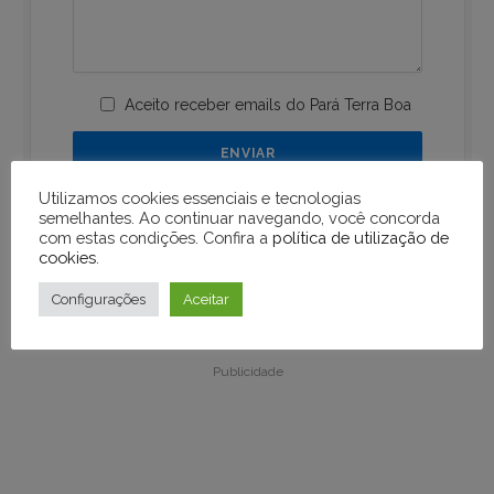
Aceito receber emails do Pará Terra Boa
Utilizamos cookies essenciais e tecnologias
semelhantes. Ao continuar navegando, você concorda
com estas condições. Confira a
política de utilização de
cookies
.
Configurações
Aceitar
Publicidade
Publicidade