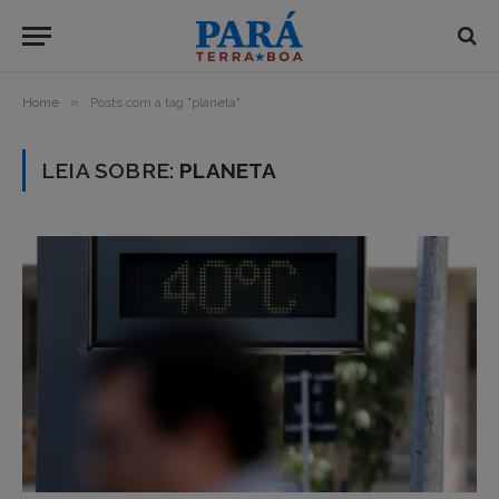
»
Home
Posts com a tag "planeta"
LEIA SOBRE:
PLANETA