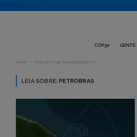
1.
COP30
GENTE 
»
Home
Posts com a tag "Petrobras"(Página 2)
LEIA SOBRE:
PETROBRAS