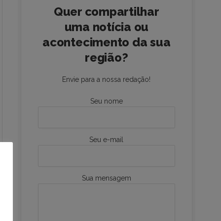
Quer compartilhar
uma notícia ou
acontecimento da sua
região?
Envie para a nossa redação!
Seu nome
Seu e-mail
Sua mensagem