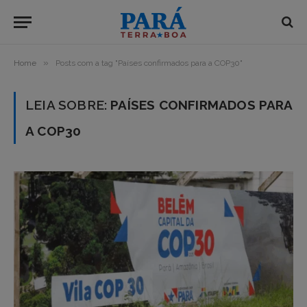
»
Home
Posts com a tag "Países confirmados para a COP30"
LEIA SOBRE:
PAÍSES CONFIRMADOS PARA
A COP30