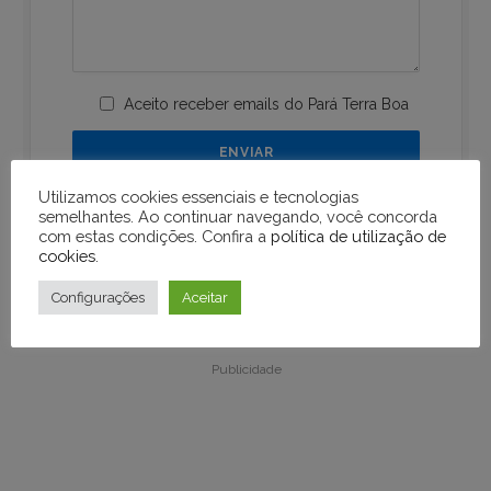
Aceito receber emails do Pará Terra Boa
Utilizamos cookies essenciais e tecnologias
semelhantes. Ao continuar navegando, você concorda
com estas condições. Confira a
política de utilização de
cookies
.
Configurações
Aceitar
Publicidade
Publicidade