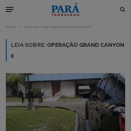
»
Home
Posts com a tag "operação Grand Canyon II"
LEIA SOBRE:
OPERAÇÃO GRAND CANYON
II