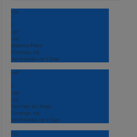
+
34
°
C
+
37°
+
22°
Altamira (Para)
Domingo, 09
Ver Previsão de 7 Dias
+
36
°
C
+
39°
+
23°
Sao Felix do Xingu
Domingo, 09
Ver Previsão de 7 Dias
+
33