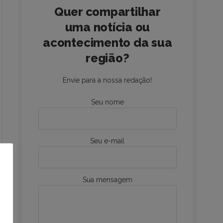
Quer compartilhar
uma notícia ou
acontecimento da sua
região?
Envie para a nossa redação!
Seu nome
Seu e-mail
Sua mensagem