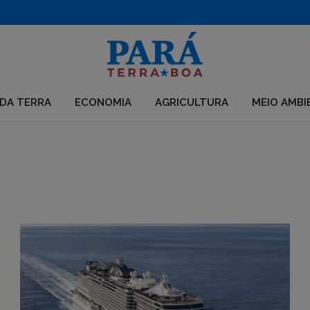
PF desarticula grupo que usava químicos para desmatar e criar pastagens no Pará
DA TERRA
ECONOMIA
AGRICULTURA
MEIO AMBI