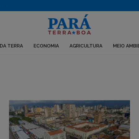
PF desarticula grupo que usava químicos para desmatar e criar pastagens no Pará
DA TERRA
ECONOMIA
AGRICULTURA
MEIO AMBI