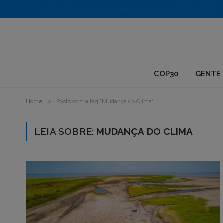
1.
COP30
GENTE 
»
Home
Posts com a tag "Mudança do Clima"
LEIA SOBRE:
MUDANÇA DO CLIMA