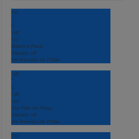
+
33
°
C
+
36°
+
22°
Altamira (Para)
Sábado, 08
Ver Previsão de 7 Dias
+
36
°
C
+
38°
+
24°
Sao Felix do Xingu
Sábado, 08
Ver Previsão de 7 Dias
+
33