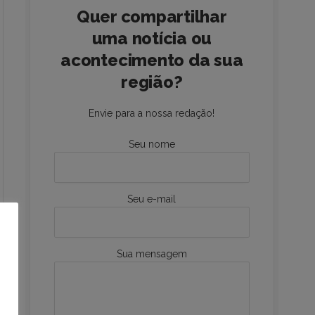
Quer compartilhar
uma notícia ou
acontecimento da sua
região?
Envie para a nossa redação!
Seu nome
Seu e-mail
Sua mensagem