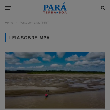
»
Home
Posts com a tag "MPA"
LEIA SOBRE:
MPA