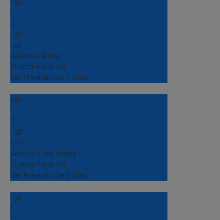
+
34
°
C
+
36°
+
21°
Altamira (Para)
Quinta-Feira, 06
Ver Previsão de 7 Dias
+
36
°
C
+
38°
+
23°
Sao Felix do Xingu
Quinta-Feira, 06
Ver Previsão de 7 Dias
+
32
°
C