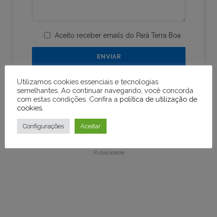
Aceito receber emails do Pará Terra Boa
Utilizamos cookies essenciais e tecnologias
semelhantes. Ao continuar navegando, você concorda
com estas condições. Confira a
política de utilização de
cookies
.
Publicidade
Configurações
Aceitar
Publicidade