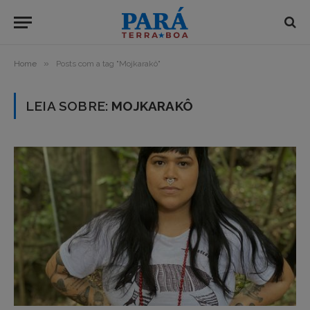
»
Home
Posts com a tag "Mojkarakô"
LEIA SOBRE:
MOJKARAKÔ