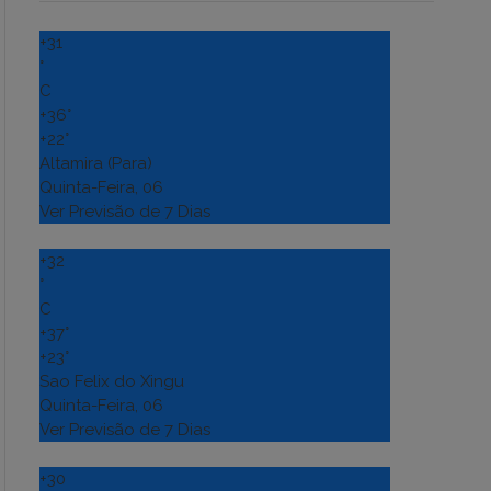
+
31
°
C
+
36°
+
22°
Altamira (Para)
Quinta-Feira, 06
Ver Previsão de 7 Dias
+
32
°
C
+
37°
+
23°
Sao Felix do Xingu
Quinta-Feira, 06
Ver Previsão de 7 Dias
+
30