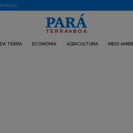
Clima causa prejuízos anuais de R$ 6 bilhões no agro da Amazônia, alerta estudo
DA TERRA
ECONOMIA
AGRICULTURA
MEIO AMBI