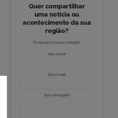
Quer compartilhar
uma notícia ou
acontecimento da sua
região?
Envie para a nossa redação!
Seu nome
Seu e-mail
Sua mensagem