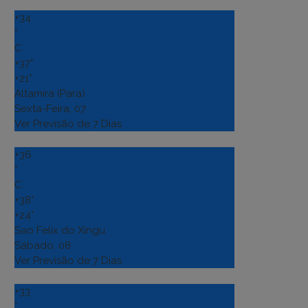
+
34
°
C
+
37°
+
21°
Altamira (Para)
Sexta-Feira, 07
Ver Previsão de 7 Dias
+
36
°
C
+
38°
+
24°
Sao Felix do Xingu
Sábado, 08
Ver Previsão de 7 Dias
+
33
°