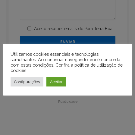
Aceito receber emails do Pará Terra Boa
Utilizamos cookies essenciais e tecnologias
semelhantes. Ao continuar navegando, você concorda
com estas condições. Confira a
política de utilização de
cookies
.
Configurações
Aceitar
Publicidade
Publicidade