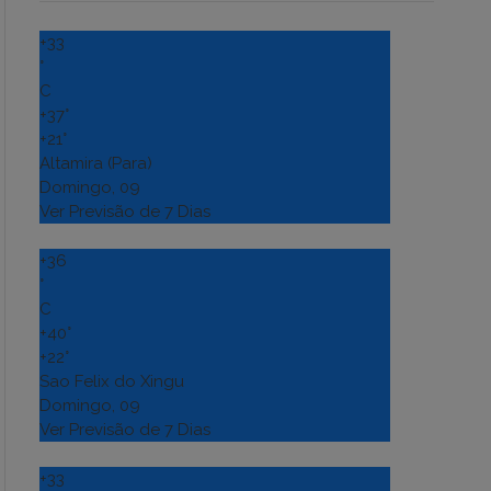
+
33
°
C
+
37°
+
21°
Altamira (Para)
Domingo, 09
Ver Previsão de 7 Dias
+
36
°
C
+
40°
+
22°
Sao Felix do Xingu
Domingo, 09
Ver Previsão de 7 Dias
+
33