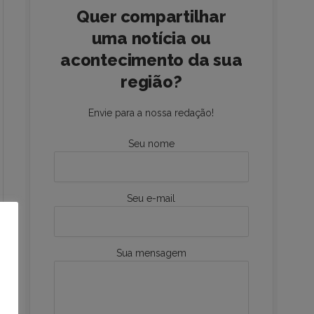
Quer compartilhar
uma notícia ou
acontecimento da sua
região?
Envie para a nossa redação!
Seu nome
Seu e-mail
Sua mensagem