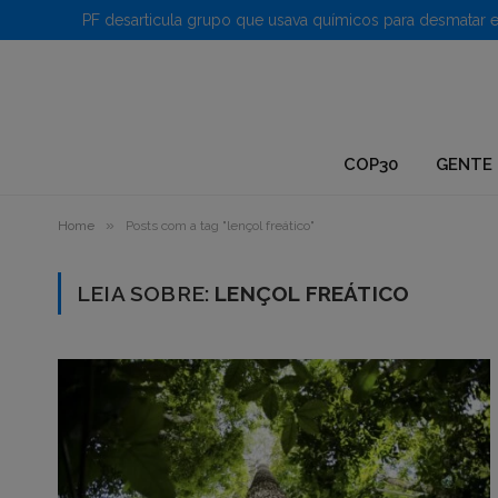
1.
COP30
GENTE 
»
Home
Posts com a tag "lençol freático"
LEIA SOBRE:
LENÇOL FREÁTICO