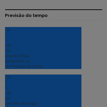
Previsão do tempo
+
31
°
C
+
36°
+
22°
Altamira (Para)
Sexta-Feira, 07
Ver Previsão de 7 Dias
+
33
°
C
+
38°
+
22°
Sao Felix do Xingu