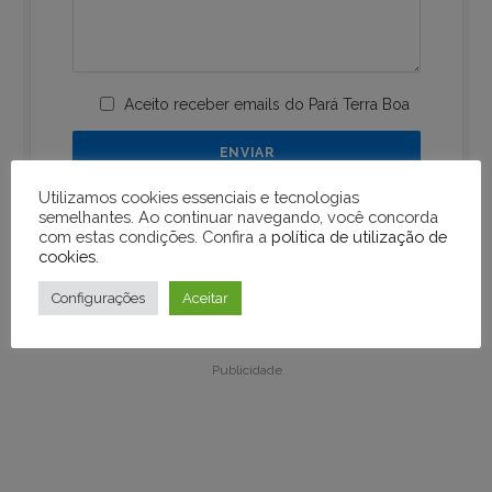
Aceito receber emails do Pará Terra Boa
Utilizamos cookies essenciais e tecnologias
semelhantes. Ao continuar navegando, você concorda
com estas condições. Confira a
política de utilização de
cookies
.
Configurações
Aceitar
Publicidade
Publicidade