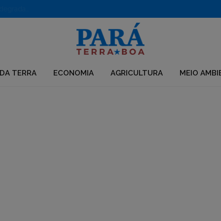
Como o rematamento produtivo quer romper o ciclo de degradação e pobreza na Amazônia
DA TERRA
ECONOMIA
AGRICULTURA
MEIO AMBI