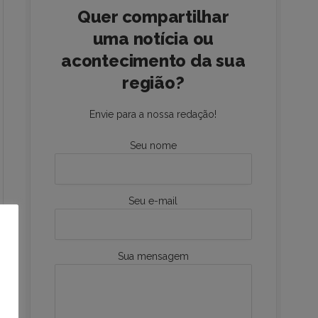
Quer compartilhar
uma notícia ou
acontecimento da sua
região?
Envie para a nossa redação!
Seu nome
Seu e-mail
Sua mensagem