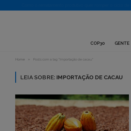
1.
COP30
GENTE 
»
Home
Posts com a tag "Importação de cacau"
LEIA SOBRE:
IMPORTAÇÃO DE CACAU