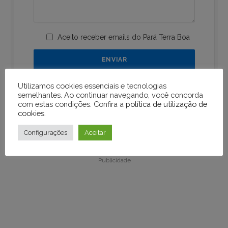
Aceito receber emails do Pará Terra Boa
Utilizamos cookies essenciais e tecnologias
semelhantes. Ao continuar navegando, você concorda
com estas condições. Confira a
política de utilização de
cookies
.
Publicidade
Configurações
Aceitar
Publicidade