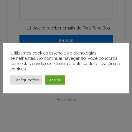
Aceito receber emails do Pará Terra Boa
Utilizamos cookies essenciais e tecnologias
semelhantes. Ao continuar navegando, você concorda
com estas condições. Confira a
política de utilização de
cookies
.
Configurações
Aceitar
Publicidade
Publicidade