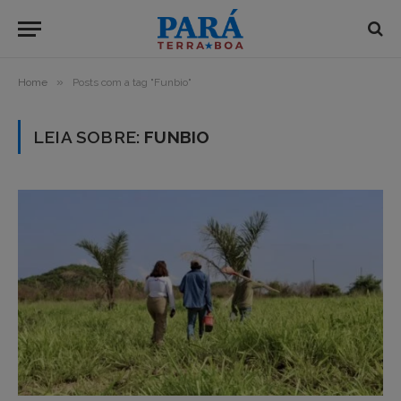
»
Home
Posts com a tag "Funbio"
LEIA SOBRE:
FUNBIO