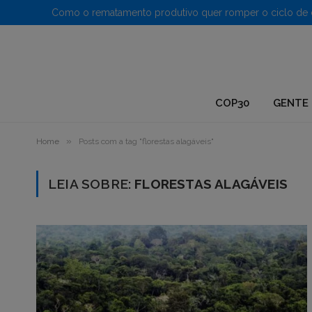
1.
COP30
GENTE 
»
Home
Posts com a tag "florestas alagáveis"
LEIA SOBRE:
FLORESTAS ALAGÁVEIS