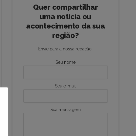
Quer compartilhar
uma notícia ou
acontecimento da sua
região?
Envie para a nossa redação!
Seu nome
Seu e-mail
Sua mensagem