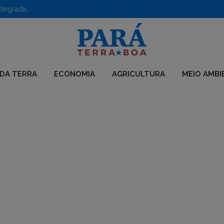
Como o rematamento produtivo quer romper o ciclo de degradação e pobreza na Amazônia
DA TERRA
ECONOMIA
AGRICULTURA
MEIO AMBI