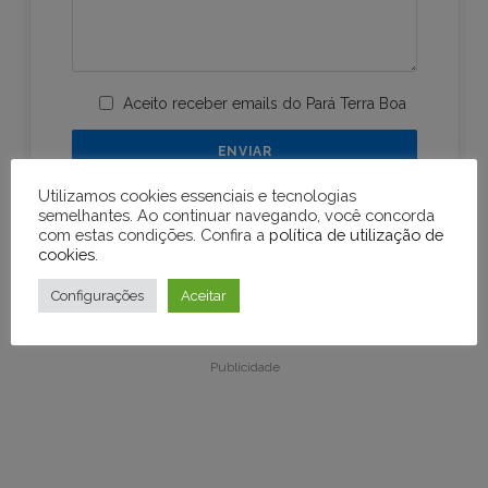
Aceito receber emails do Pará Terra Boa
Utilizamos cookies essenciais e tecnologias
semelhantes. Ao continuar navegando, você concorda
com estas condições. Confira a
política de utilização de
cookies
.
Configurações
Aceitar
Publicidade
Publicidade