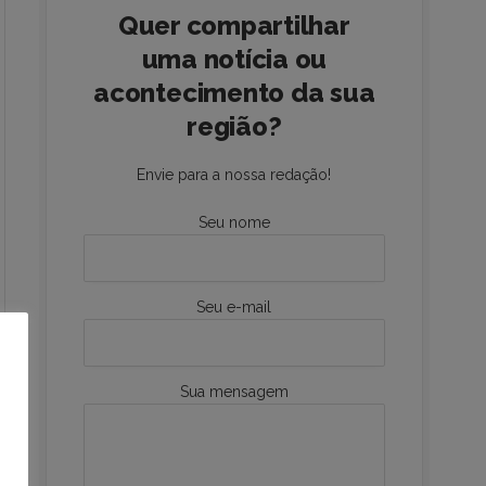
Quer compartilhar
uma notícia ou
acontecimento da sua
região?
Envie para a nossa redação!
Seu nome
Seu e-mail
Sua mensagem