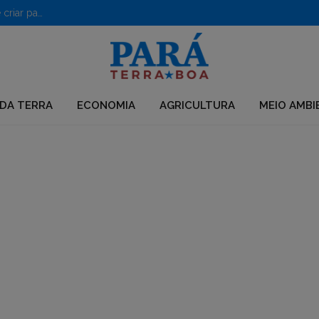
PF desarticula grupo que usava químicos para desmatar e criar pastagens no Pará
DA TERRA
ECONOMIA
AGRICULTURA
MEIO AMBI