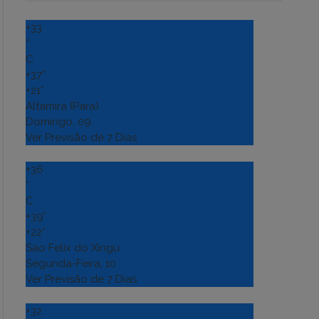
+
33
°
C
+
37°
+
21°
Altamira (Para)
Domingo, 09
Ver Previsão de 7 Dias
+
36
°
C
+
39°
+
22°
Sao Felix do Xingu
Segunda-Feira, 10
Ver Previsão de 7 Dias
+
32