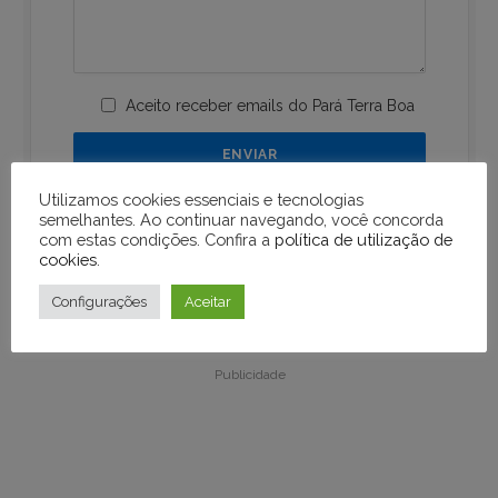
Aceito receber emails do Pará Terra Boa
Utilizamos cookies essenciais e tecnologias
semelhantes. Ao continuar navegando, você concorda
com estas condições. Confira a
política de utilização de
cookies
.
Configurações
Aceitar
Publicidade
Publicidade