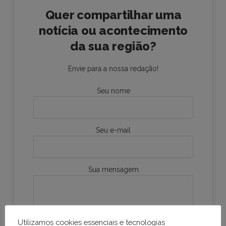
Quer compartilhar uma
notícia ou acontecimento
da sua região?
Envie para a nossa redação!
Seu nome
Seu e-mail
Sua mensagem
Utilizamos cookies essenciais e tecnologias