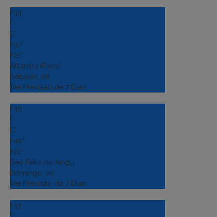
+
33
°
C
+
37°
+
21°
Altamira (Para)
Sábado, 08
Ver Previsão de 7 Dias
+
36
°
C
+
40°
+
22°
Sao Felix do Xingu
Domingo, 09
Ver Previsão de 7 Dias
+
33
°