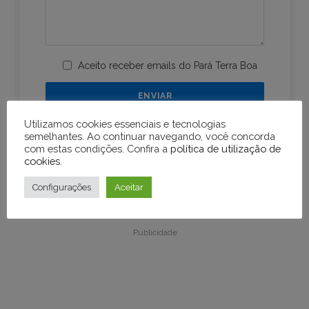
Aceito receber emails do Pará Terra Boa
Utilizamos cookies essenciais e tecnologias
semelhantes. Ao continuar navegando, você concorda
com estas condições. Confira a
política de utilização de
cookies
.
Configurações
Aceitar
Publicidade
Publicidade