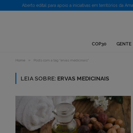
1.
COP30
GENTE 
»
Home
Posts com a tag "ervas medicinais"
LEIA SOBRE:
ERVAS MEDICINAIS