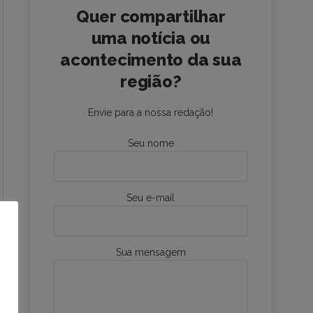
Quer compartilhar
uma notícia ou
acontecimento da sua
região?
Envie para a nossa redação!
Seu nome
Seu e-mail
Sua mensagem