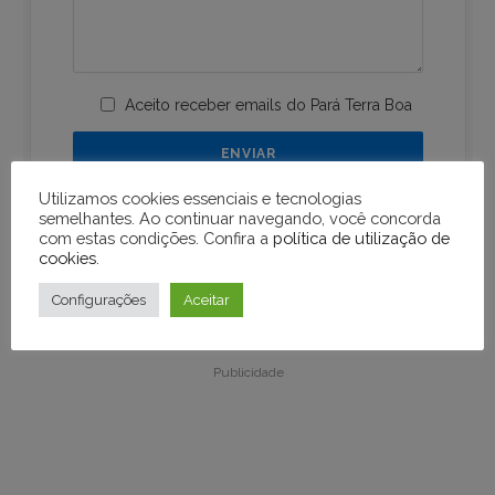
Aceito receber emails do Pará Terra Boa
Utilizamos cookies essenciais e tecnologias
semelhantes. Ao continuar navegando, você concorda
com estas condições. Confira a
política de utilização de
cookies
.
Configurações
Aceitar
Publicidade
Publicidade