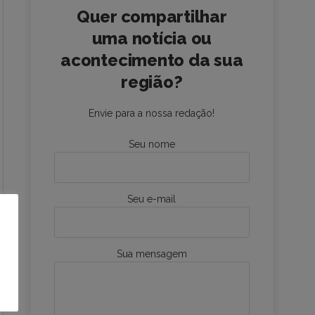
Quer compartilhar
uma notícia ou
acontecimento da sua
região?
Envie para a nossa redação!
Seu nome
Seu e-mail
Sua mensagem