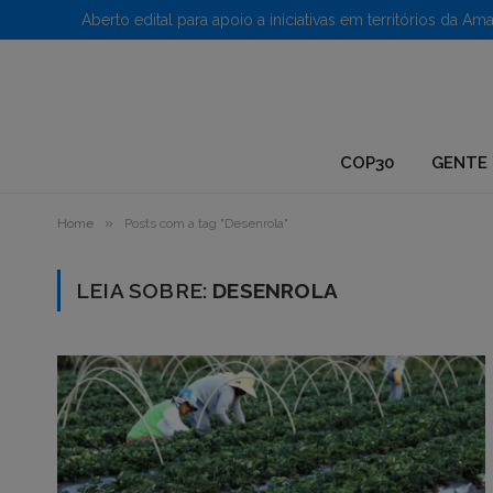
1.
COP30
GENTE 
»
Home
Posts com a tag "Desenrola"
LEIA SOBRE:
DESENROLA