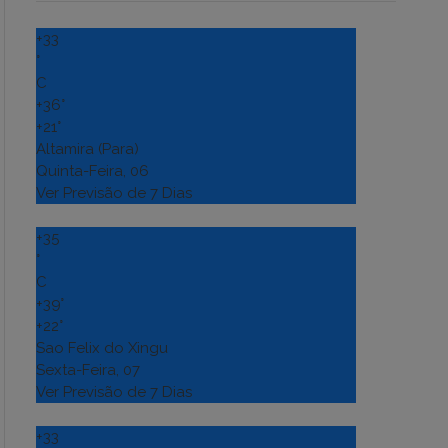
+
33
°
C
+
36°
+
21°
Altamira (Para)
Quinta-Feira, 06
Ver Previsão de 7 Dias
+
35
°
C
+
39°
+
22°
Sao Felix do Xingu
Sexta-Feira, 07
Ver Previsão de 7 Dias
+
33