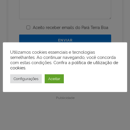
Aceito receber emails do Pará Terra Boa
Utilizamos cookies essenciais e tecnologias
semelhantes. Ao continuar navegando, você concorda
com estas condições. Confira a
política de utilização de
cookies
.
Configurações
Aceitar
Publicidade
Publicidade