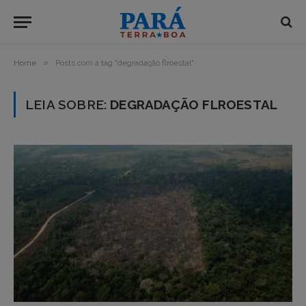
»
Home
Posts com a tag "degradação flroestal"
LEIA SOBRE:
DEGRADAÇÃO FLROESTAL