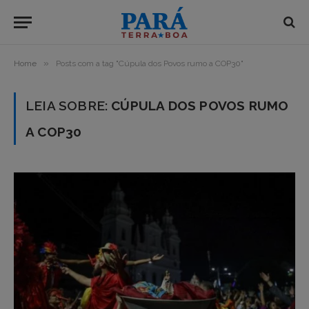
»
Home
Posts com a tag "Cúpula dos Povos rumo a COP30"
LEIA SOBRE:
CÚPULA DOS POVOS RUMO
A COP30