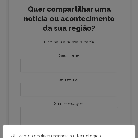
Quer compartilhar uma
notícia ou acontecimento
da sua região?
Envie para a nossa redação!
Seu nome
Seu e-mail
Sua mensagem
Utilizamos cookies essenciais e tecnologias