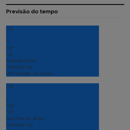
Previsão do tempo
+
33
°
C
+
37°
+
21°
Altamira (Para)
Domingo, 09
Ver Previsão de 7 Dias
+
36
°
C
+
39°
+
22°
Sao Felix do Xingu
Domingo, 09