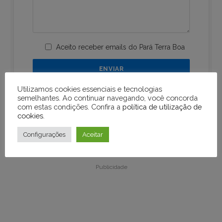
Aceito receber emails do Pará Terra Boa
Utilizamos cookies essenciais e tecnologias
semelhantes. Ao continuar navegando, você concorda
com estas condições. Confira a
política de utilização de
cookies
.
Configurações
Aceitar
Publicidade
Publicidade