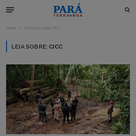
»
Home
Posts com a tag "CICC"
LEIA SOBRE:
CICC