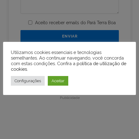
Aceito receber emails do Pará Terra Boa
Utilizamos cookies essenciais e tecnologias
semelhantes. Ao continuar navegando, você concorda
com estas condições. Confira a
política de utilização de
cookies
.
Publicidade
Configurações
Aceitar
Publicidade