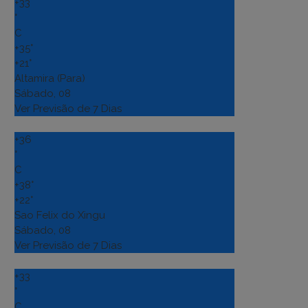
+
33
°
C
+
35°
+
21°
Altamira (Para)
Sábado, 08
Ver Previsão de 7 Dias
+
36
°
C
+
38°
+
22°
Sao Felix do Xingu
Sábado, 08
Ver Previsão de 7 Dias
+
33
°
C