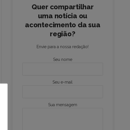
Quer compartilhar
uma notícia ou
acontecimento da sua
região?
Envie para a nossa redação!
Seu nome
Seu e-mail
Sua mensagem