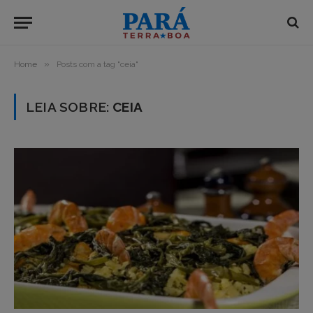
»
Home
Posts com a tag "ceia"
LEIA SOBRE:
CEIA