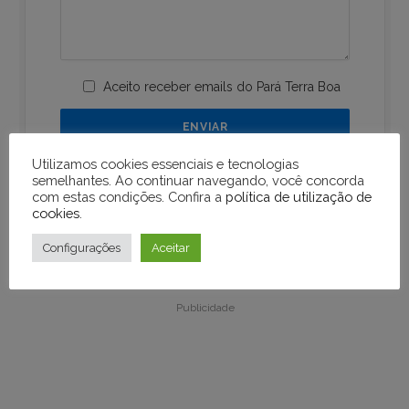
Aceito receber emails do Pará Terra Boa
Utilizamos cookies essenciais e tecnologias
semelhantes. Ao continuar navegando, você concorda
com estas condições. Confira a
política de utilização de
cookies
.
Configurações
Aceitar
Publicidade
Publicidade