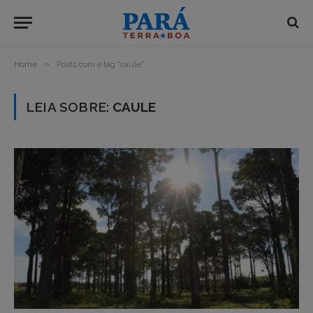
»
Home
Posts com a tag "caule"
LEIA SOBRE:
CAULE