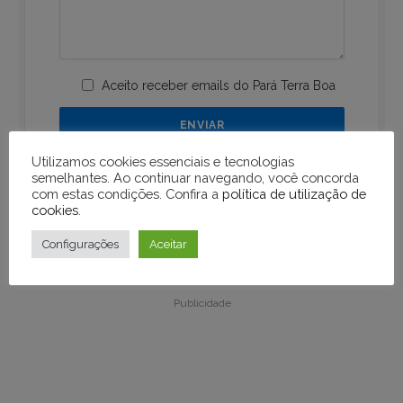
Aceito receber emails do Pará Terra Boa
Utilizamos cookies essenciais e tecnologias
semelhantes. Ao continuar navegando, você concorda
com estas condições. Confira a
política de utilização de
cookies
.
Configurações
Aceitar
Publicidade
Publicidade