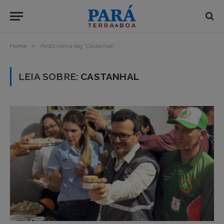
»
Home
Posts com a tag "Castanhal"
LEIA SOBRE:
CASTANHAL