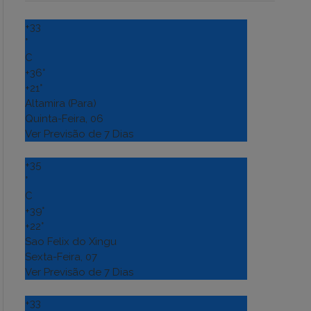
+
33
°
C
+
36°
+
21°
Altamira (Para)
Quinta-Feira, 06
Ver Previsão de 7 Dias
+
35
°
C
+
39°
+
22°
Sao Felix do Xingu
Sexta-Feira, 07
Ver Previsão de 7 Dias
+
33