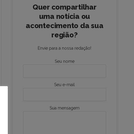
Quer compartilhar
uma notícia ou
acontecimento da sua
região?
Envie para a nossa redação!
Seu nome
Seu e-mail
Sua mensagem