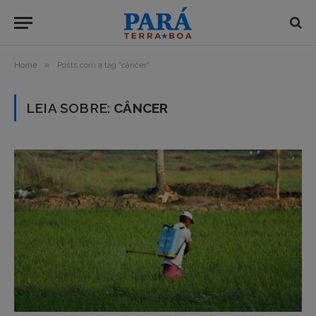
»
Home
Posts com a tag "câncer"
LEIA SOBRE:
CÂNCER