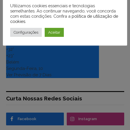
Sao Felix do Xingu
Utilizamos cookies essenciais e tecnologias
Segunda-Feira, 10
semelhantes. Ao continuar navegando, você concorda
com estas condições. Confira a
política de utilização de
Ver Previsão de 7 Dias
cookies
.
+
32
Configurações
Aceitar
°
C
+
32°
+
23°
Belém
Segunda-Feira, 10
Ver Previsão de 7 Dias
Curta Nossas Redes Sociais
Facebook
Instagram