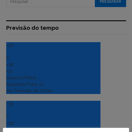
Previsão do tempo
+
36
°
C
+
38°
+
21°
Altamira (Para)
Segunda-Feira, 10
Ver Previsão de 7 Dias
+
38
°
C
+
38°
+
22°