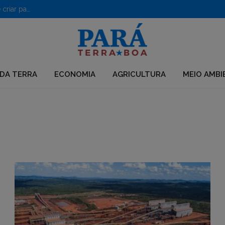
PF desarticula grupo que usava químicos para desmatar e criar pastagens no Pará
DA TERRA
ECONOMIA
AGRICULTURA
MEIO AMBI