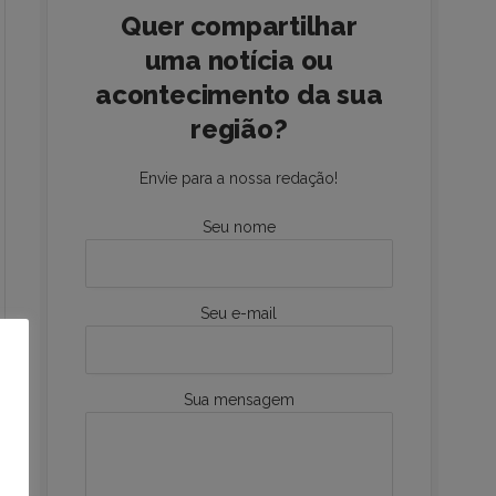
Quer compartilhar
uma notícia ou
acontecimento da sua
região?
Envie para a nossa redação!
Seu nome
Seu e-mail
Sua mensagem