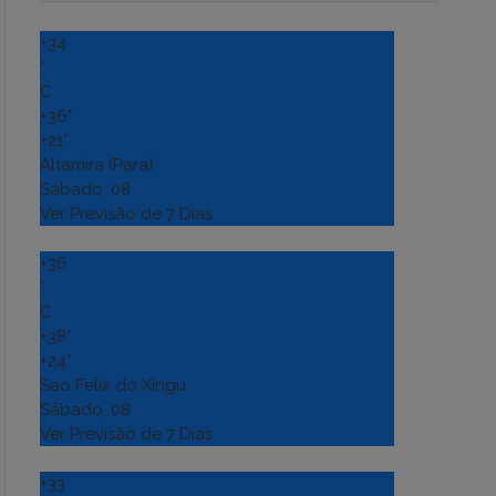
+
34
°
C
+
36°
+
21°
Altamira (Para)
Sábado, 08
Ver Previsão de 7 Dias
+
36
°
C
+
38°
+
24°
Sao Felix do Xingu
Sábado, 08
Ver Previsão de 7 Dias
+
33