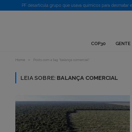
1.
COP30
GENTE 
»
Home
Posts com a tag "balança comercial"
LEIA SOBRE:
BALANÇA COMERCIAL