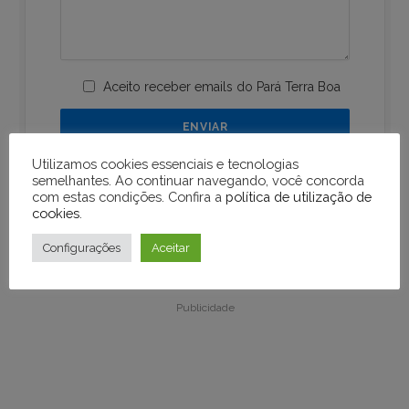
Aceito receber emails do Pará Terra Boa
Utilizamos cookies essenciais e tecnologias
semelhantes. Ao continuar navegando, você concorda
com estas condições. Confira a
política de utilização de
cookies
.
Configurações
Aceitar
Publicidade
Publicidade