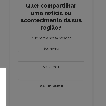
Quer compartilhar
uma notícia ou
acontecimento da sua
região?
Envie para a nossa redação!
Seu nome
Seu e-mail
Sua mensagem