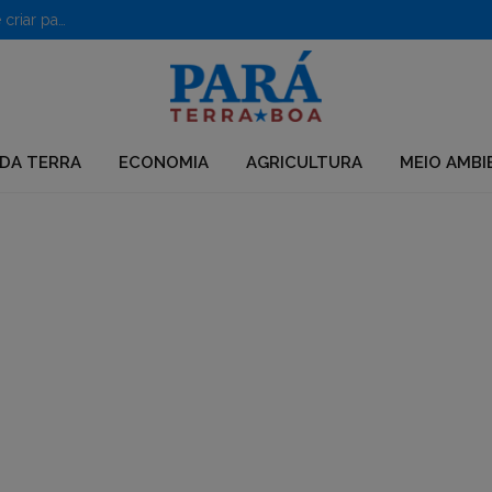
PF desarticula grupo que usava químicos para desmatar e criar pastagens no Pará
DA TERRA
ECONOMIA
AGRICULTURA
MEIO AMBI