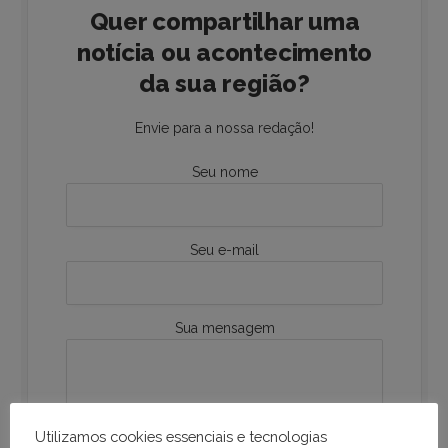
Quer compartilhar uma
notícia ou acontecimento
da sua região?
Envie para a nossa redação!
Seu nome
Seu e-mail
Sua mensagem
Utilizamos cookies essenciais e tecnologias