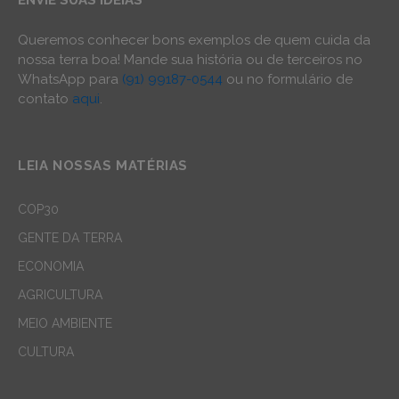
ENVIE SUAS IDEIAS
Queremos conhecer bons exemplos de quem cuida da
nossa terra boa! Mande sua história ou de terceiros no
WhatsApp para
(91) 99187-0544
ou no formulário de
contato
aqui
.
LEIA NOSSAS MATÉRIAS
COP30
GENTE DA TERRA
ECONOMIA
AGRICULTURA
MEIO AMBIENTE
CULTURA