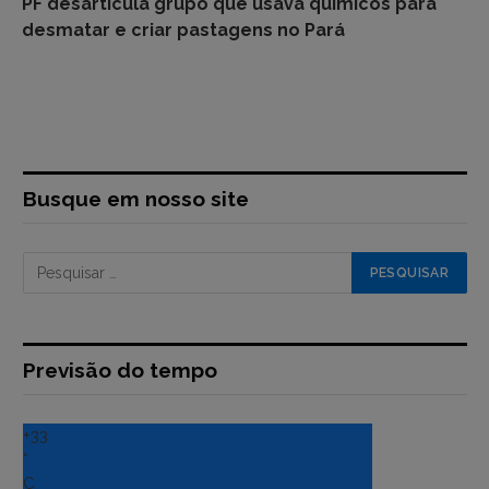
PF desarticula grupo que usava químicos para
desmatar e criar pastagens no Pará
Busque em nosso site
Previsão do tempo
+
33
°
C