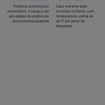
Twitter,
Potência econômica e
Calor extremo bate
sustentável, o cacau é um
recordes no Norte, com
Flickr
dos pilares da política de
temperaturas acima de
bioeconomia paraense
40ºC em áreas da
etc)
Amazônia
diretamente
em
tópicos
e
respostas