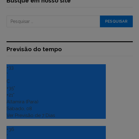
Busque em nosso site
Previsão do tempo
+
33
°
C
+
35°
+
21°
Altamira (Para)
Sábado, 08
Ver Previsão de 7 Dias
+
36
°