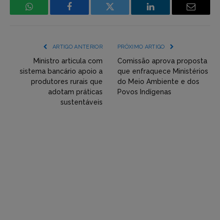
WhatsApp
Facebook
Incorpore
LinkedIn
Email
mídia
(YouTube,
ARTIGO ANTERIOR
PRÓXIMO ARTIGO
Twitter,
Ministro articula com
Comissão aprova proposta
sistema bancário apoio a
que enfraquece Ministérios
Flickr
produtores rurais que
do Meio Ambiente e dos
adotam práticas
Povos Indígenas
etc)
sustentáveis
diretamente
em
tópicos
e
respostas