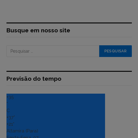
Busque em nosso site
Previsão do tempo
+
35
°
C
+
37°
+
21°
Altamira (Para)
Sexta-Feira, 07