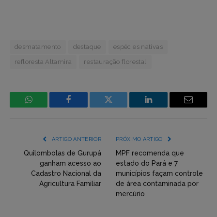
desmatamento
destaque
espécies nativas
refloresta Altamira
restauração florestal
WhatsApp
Facebook
Incorpore
LinkedIn
Email
mídia
(YouTube,
ARTIGO ANTERIOR
PRÓXIMO ARTIGO
Twitter,
Quilombolas de Gurupá
MPF recomenda que
ganham acesso ao
estado do Pará e 7
Flickr
Cadastro Nacional da
municípios façam controle
Agricultura Familiar
de área contaminada por
etc)
mercúrio
diretamente
em