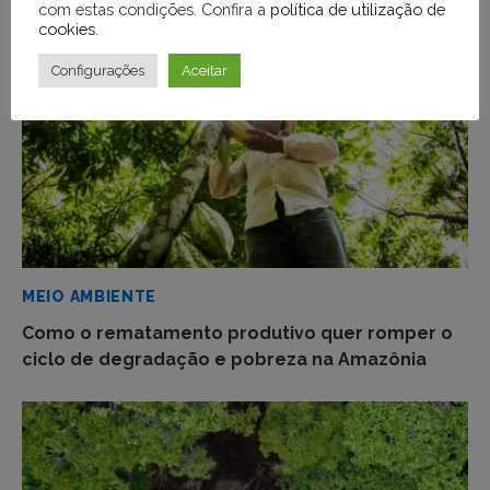
com estas condições. Confira a
política de utilização de
cookies
.
Configurações
Aceitar
MEIO AMBIENTE
Como o rematamento produtivo quer romper o
ciclo de degradação e pobreza na Amazônia