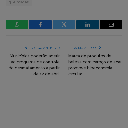
queimadas
WhatsApp
Facebook
Incorpore
LinkedIn
Email
mídia
(YouTube,
ARTIGO ANTERIOR
PRÓXIMO ARTIGO
Twitter,
Municípios poderão aderir
Marca de produtos de
ao programa de controle
beleza com caroço de açaí
Flickr
do desmatamento a partir
promove bioeconomia
de 12 de abril
circular
etc)
diretamente
em
tópicos
e
respostas